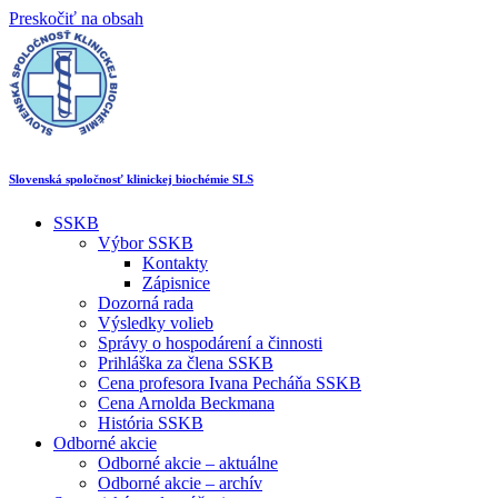
Preskočiť na obsah
Slovenská spoločnosť klinickej biochémie SLS
SSKB
Výbor SSKB
Kontakty
Zápisnice
Dozorná rada
Výsledky volieb
Správy o hospodárení a činnosti
Prihláška za člena SSKB
Cena profesora Ivana Pecháňa SSKB
Cena Arnolda Beckmana
História SSKB
Odborné akcie
Odborné akcie – aktuálne
Odborné akcie – archív