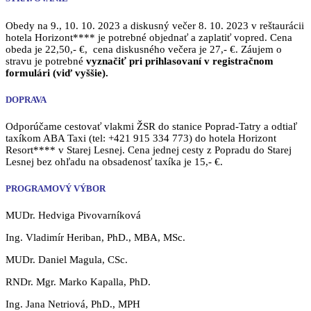
Obedy na 9., 10. 10. 2023 a diskusný večer 8. 10. 2023 v reštaurácii
hotela Horizont**** je potrebné objednať a zaplatiť vopred. Cena
obeda je 22,50,- €, cena diskusného večera je 27,- €. Záujem o
stravu je potrebné
vyznačiť pri prihlasovaní v registračnom
formulári (viď vyššie).
DOPRAVA
Odporúčame cestovať vlakmi ŽSR do stanice Poprad-Tatry a odtiaľ
taxíkom ABA Taxi (tel: +421 915 334 773) do hotela Horizont
Resort**** v Starej Lesnej. Cena jednej cesty z Popradu do Starej
Lesnej bez ohľadu na obsadenosť taxíka je 15,- €.
PROGRAMOVÝ VÝBOR
MUDr. Hedviga Pivovarníková
Ing. Vladimír Heriban, PhD., MBA, MSc.
MUDr. Daniel Magula, CSc.
RNDr. Mgr. Marko Kapalla, PhD.
Ing. Jana Netriová, PhD., MPH