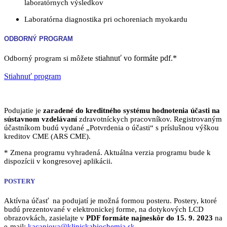
laboratórnych výsledkov
Laboratórna diagnostika pri ochoreniach myokardu
ODBORNÝ PROGRAM
stiahnuť vo formáte pdf.*
Odborný program si môžete
Stiahnuť program
Podujatie je
zaradené do kreditného systému hodnotenia účasti
na
sústavnom vzdelávaní
zdravotníckych pracovníkov. Registrovaným
účastníkom budú vydané „Potvrdenia o účasti“ s príslušnou výškou
kreditov CME (ARS CME).
* Zmena programu vyhradená. Aktuálna verzia programu bude k
dispozícii v kongresovej aplikácii.
POSTERY
Aktívna účasť na podujatí je možná formou posteru. Postery, ktoré
budú prezentované v elektronickej forme, na dotykových LCD
obrazovkách, zasielajte v
PDF formáte najneskôr do 15. 9. 2023
na
e-mail:
kacaniova@klinickabiochemia.sk