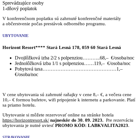
Sprevádzajúce osoby
1-dňový poplatok
V konferenčnom poplatku sú zahrnuté konferenčné materiály
a občerstvenie počas prestávok odborného programu.
UBYTOVANIE
Horizont Resort**** Stará Lesná 178, 059 60 Stará Lesná
Dvojlôžková izba 2/2 s polpenziou………..68,– €/osoba/noc
Jednolôžková izba 1/1 s polpenziou……119,– €/osoba/noc
Pobytová taxa………………………………………1,–
€/osoba/noc
V cene ubytovania sú zahrnuté raňajky v cene 8,– €, a večera cene
10,– € formou bufetov, wifi pripojenie k internetu a parkovanie. Platí
sa priamo hotelu.
Ubytovanie si môžete rezervovať online na stránke hotela
https://horizontresort.sk/
najneskôr do 30. 09. 2023.
Pre rezerváciu
ubytovania je nutné uviesť
PROMO KÓD: LABKVALITA2023
.
STRAVOVANIE