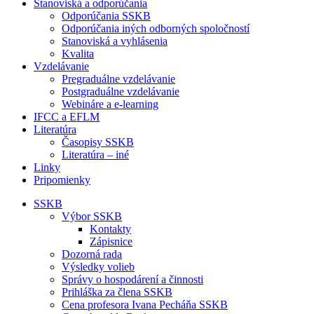
Stanoviská a odporúčania
Odporúčania SSKB
Odporúčania iných odborných spoločností
Stanoviská a vyhlásenia
Kvalita
Vzdelávanie
Pregraduálne vzdelávanie
Postgraduálne vzdelávanie
Webináre a e-learning
IFCC a EFLM
Literatúra
Časopisy SSKB
Literatúra – iné
Linky
Pripomienky
SSKB
Výbor SSKB
Kontakty
Zápisnice
Dozorná rada
Výsledky volieb
Správy o hospodárení a činnosti
Prihláška za člena SSKB
Cena profesora Ivana Pecháňa SSKB