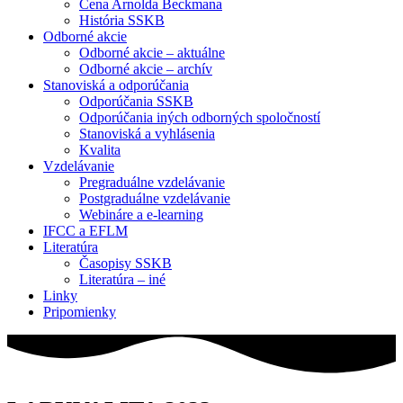
Cena Arnolda Beckmana
História SSKB
Odborné akcie
Odborné akcie – aktuálne
Odborné akcie – archív
Stanoviská a odporúčania
Odporúčania SSKB
Odporúčania iných odborných spoločností
Stanoviská a vyhlásenia
Kvalita
Vzdelávanie
Pregraduálne vzdelávanie
Postgraduálne vzdelávanie
Webináre a e-learning
IFCC a EFLM
Literatúra
Časopisy SSKB
Literatúra – iné
Linky
Pripomienky